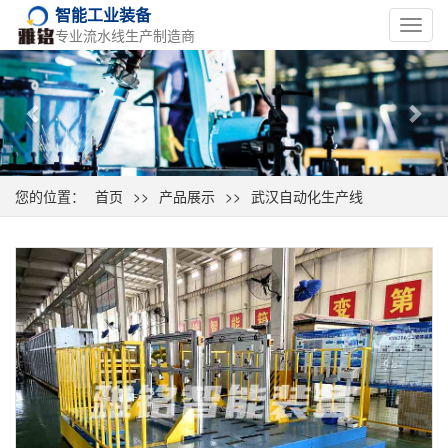
智能工业装备
Toggl
专业流水线生产制造商
navig
Previous
Nex
您的位置：
首页
>>
产品展示
>>
武汉自动化生产线