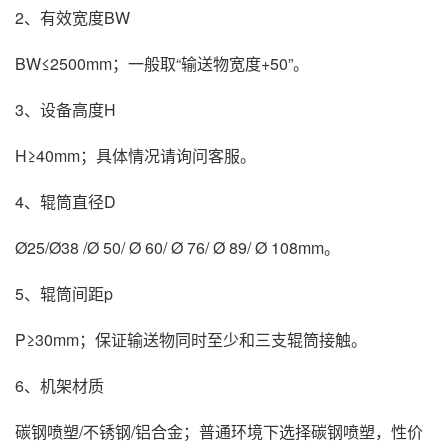
2、有效宽度BW
BW≤2500mm；一般取“输送物宽度+50”。
3、设备高度H
H≥40mm；具体情况请询问客服。
4、辊筒直径D
Ø25/Ø38 /Ø 50/ Ø 60/ Ø 76/ Ø 89/ Ø 108mm。
5、辊筒间距p
P≥30mm；保证输送物同时至少和三支辊筒接触。
6、机架材质
碳钢喷塑/不锈钢/铝合金；普通环境下选择碳钢喷塑，性价