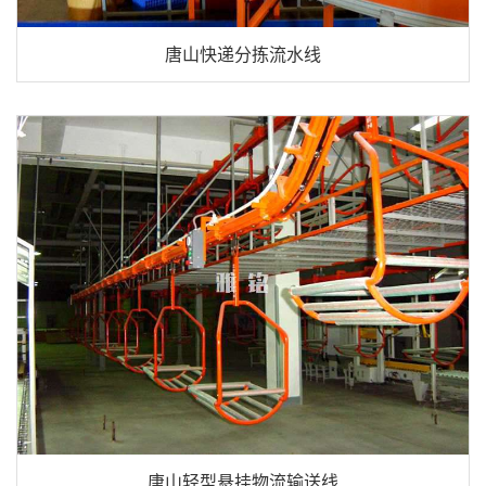
唐山快递分拣流水线
唐山轻型悬挂物流输送线